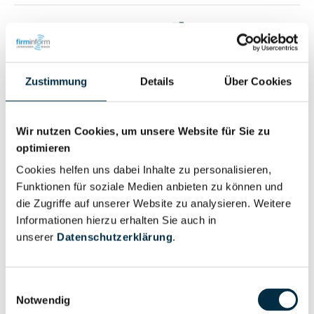
Vollständiges
Wirtschaftlich
Unternehmensprofil
Berechtigter
anfragen
Zustimmung
Details
Über Cookies
Eigentums- und Kontrollstruktur
Wir nutzen Cookies, um unsere Website für Sie zu
optimieren
Cookies helfen uns dabei Inhalte zu personalisieren,
Vollständiges
Funktionen für soziale Medien anbieten zu können und
Gesellschafterstruktur
Unternehmensprofil
die Zugriffe auf unserer Website zu analysieren. Weitere
anfragen
Informationen hierzu erhalten Sie auch in
unserer
Datenschutzerklärung
.
Vollständiges
Unternehmensnetzwerk
Unternehmensprofil
Einwilligungsauswahl
anfragen
Notwendig