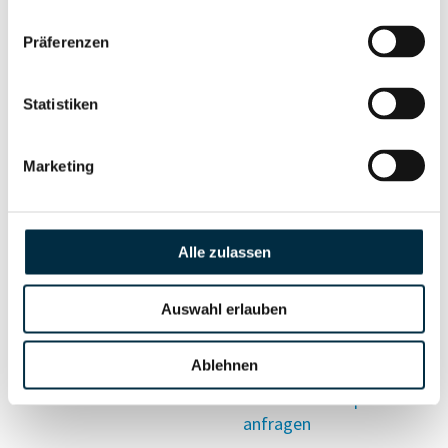
Vollständiges
Präferenzen
Wirtschaftlich
Unternehmensprofil
Berechtigten Pfad
anfragen
Statistiken
Marketing
Risikoinformationen
Alle zulassen
Vollständiges
PEP- und
Unternehmensprofil
Sanktionslistenstatus
anfragen
Auswahl erlauben
Ablehnen
Vollständiges
Insolvenzinformationen
Unternehmensprofil
anfragen