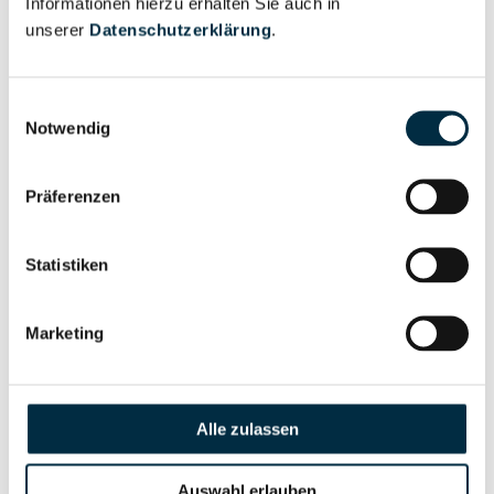
Informationen hierzu erhalten Sie auch in
Eigentums- und Kontrollstruktur
unserer
Datenschutzerklärung
.
Vollständiges
Einwilligungsauswahl
Gesellschafterstruktur
Unternehmensprofil
Notwendig
anfragen
Präferenzen
Vollständiges
Unternehmensnetzwerk
Unternehmensprofil
Statistiken
anfragen
Marketing
Vollständiges
Wirtschaftlich
Unternehmensprofil
Berechtigten Pfad
anfragen
Alle zulassen
Auswahl erlauben