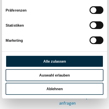
Vollständiges
Präferenzen
Wirtschaftlich
Unternehmensprofil
Berechtigten Pfad
anfragen
Statistiken
Marketing
Risikoinformationen
Alle zulassen
Vollständiges
PEP- und
Unternehmensprofil
Sanktionslistenstatus
anfragen
Auswahl erlauben
Ablehnen
Vollständiges
Insolvenzinformationen
Unternehmensprofil
anfragen