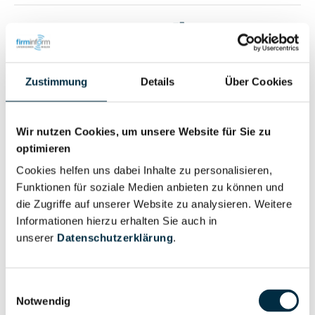
Vollständiges
Wirtschaftlich
Unternehmensprofil
Berechtigter
anfragen
Zustimmung
Details
Über Cookies
Eigentums- und Kontrollstruktur
Wir nutzen Cookies, um unsere Website für Sie zu
optimieren
Cookies helfen uns dabei Inhalte zu personalisieren,
Vollständiges
Funktionen für soziale Medien anbieten zu können und
Gesellschafterstruktur
Unternehmensprofil
die Zugriffe auf unserer Website zu analysieren. Weitere
anfragen
Informationen hierzu erhalten Sie auch in
unserer
Datenschutzerklärung
.
Vollständiges
Unternehmensnetzwerk
Unternehmensprofil
Einwilligungsauswahl
anfragen
Notwendig