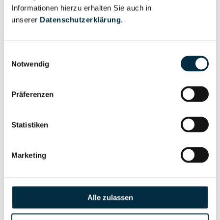
Informationen hierzu erhalten Sie auch in
Eigentums- und Kontrollstruktur
unserer
Datenschutzerklärung
.
Vollständiges
Einwilligungsauswahl
Gesellschafterstruktur
Unternehmensprofil
Notwendig
anfragen
Präferenzen
Vollständiges
Unternehmensnetzwerk
Unternehmensprofil
Statistiken
anfragen
Marketing
Vollständiges
Wirtschaftlich
Unternehmensprofil
Berechtigten Pfad
anfragen
Alle zulassen