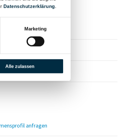
er
Datenschutzerklärung
.
mensprofil anfragen
Marketing
mensprofil anfragen
Alle zulassen
mensprofil anfragen
mensprofil anfragen