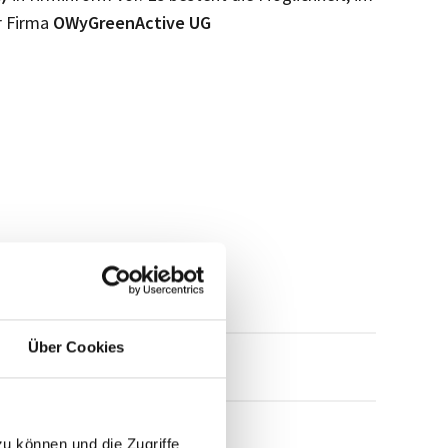
r Firma
OWyGreenActive UG
Über Cookies
mensprofil anfragen
zu können und die Zugriffe