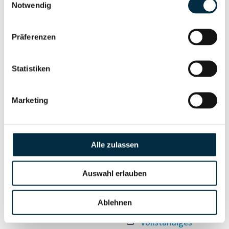
Unternehmensnetzwerk
Unternehmensprofil
Notwendig
anfragen
Präferenzen
Vollständiges
Wirtschaftlich
Unternehmensprofil
Statistiken
Berechtigten Pfad
anfragen
Marketing
Risikoinformationen
Alle zulassen
Vollständiges
PEP- und
Unternehmensprofil
Auswahl erlauben
Sanktionslistenstatus
anfragen
Ablehnen
Vollständiges