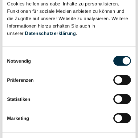
Cookies helfen uns dabei Inhalte zu personalisieren,
Vollständiges
Funktionen für soziale Medien anbieten zu können und
Wirtschaftlich
Unternehmensprofil
die Zugriffe auf unserer Website zu analysieren. Weitere
Berechtigten Pfad
anfragen
Informationen hierzu erhalten Sie auch in
unserer
Datenschutzerklärung
.
Risikoinformationen
Einwilligungsauswahl
Notwendig
Vollständiges
PEP- und
Präferenzen
Unternehmensprofil
Sanktionslistenstatus
anfragen
Statistiken
Vollständiges
Insolvenzinformationen
Marketing
Unternehmensprofil
anfragen