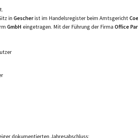
t.
itz in
Gescher
ist im Handelsregister beim Amtsgericht
Coe
orm
GmbH
eingetragen. Mit der Führung der Firma
Office P
Nutzer
er
eiger dokumentierten Jahresabschluss: