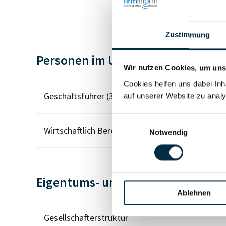
Zustimmung
Personen im Unternehmen
Wir nutzen Cookies, um unse
Cookies helfen uns dabei Inh
Geschäftsführer (3)
auf unserer Website zu analy
Einwilligungsauswahl
Wirtschaftlich Berechtigter
Notwendig
Eigentums- und Kontrollstruktur
Ablehnen
Gesellschafterstruktur