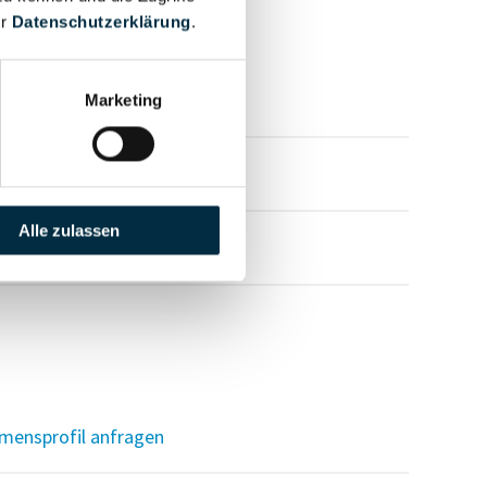
er
Datenschutzerklärung
.
mensprofil anfragen
Marketing
mensprofil anfragen
Alle zulassen
mensprofil anfragen
mensprofil anfragen