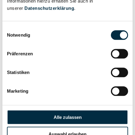
Informationen hierzu erhalten Sie auch in
Eigentums- und Kontrollstruktur
unserer
Datenschutzerklärung
.
Vollständiges
Einwilligungsauswahl
Gesellschafterstruktur
Unternehmensprofil
Notwendig
anfragen
Präferenzen
Vollständiges
Unternehmensnetzwerk
Unternehmensprofil
Statistiken
anfragen
Marketing
Vollständiges
Wirtschaftlich
Unternehmensprofil
Berechtigten Pfad
anfragen
Alle zulassen
Auswahl erlauben