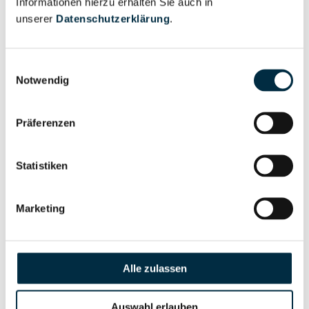
Informationen hierzu erhalten Sie auch in
Eigentums- und Kontrollstruktur
unserer
Datenschutzerklärung
.
Vollständiges
Einwilligungsauswahl
Gesellschafterstruktur
Unternehmensprofil
Notwendig
anfragen
Präferenzen
Vollständiges
Unternehmensnetzwerk
Unternehmensprofil
Statistiken
anfragen
Marketing
Vollständiges
Wirtschaftlich
Unternehmensprofil
Berechtigten Pfad
anfragen
Alle zulassen
Auswahl erlauben