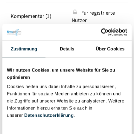
Für registrierte
Komplementär (1)
Nutzer
Vollständiges
Wirtschaftlich
Unternehmensprofil
Zustimmung
Details
Über Cookies
Berechtigter
anfragen
Wir nutzen Cookies, um unsere Website für Sie zu
optimieren
Eigentums- und Kontrollstruktur
Cookies helfen uns dabei Inhalte zu personalisieren,
Funktionen für soziale Medien anbieten zu können und
die Zugriffe auf unserer Website zu analysieren. Weitere
Vollständiges
Informationen hierzu erhalten Sie auch in
Gesellschafterstruktur
Unternehmensprofil
unserer
Datenschutzerklärung
.
anfragen