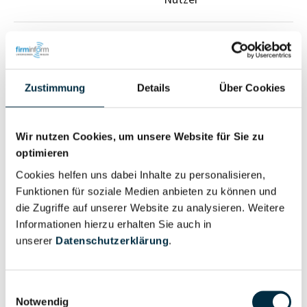
Vollständiges
Wirtschaftlich
Unternehmensprofil
Berechtigter
anfragen
Zustimmung
Details
Über Cookies
Wir nutzen Cookies, um unsere Website für Sie zu
Eigentums- und Kontrollstruktur
optimieren
Cookies helfen uns dabei Inhalte zu personalisieren,
Vollständiges
Funktionen für soziale Medien anbieten zu können und
Gesellschafterstruktur
Unternehmensprofil
die Zugriffe auf unserer Website zu analysieren. Weitere
Informationen hierzu erhalten Sie auch in
anfragen
unserer
Datenschutzerklärung
.
Vollständiges
Unternehmensnetzwerk
Einwilligungsauswahl
Unternehmensprofil
Notwendig
anfragen