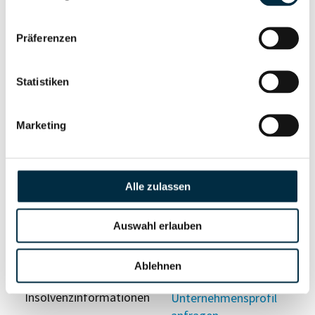
Präferenzen
Vollständiges
Wirtschaftlich
Unternehmensprofil
Berechtigten Pfad
anfragen
Statistiken
Marketing
Risikoinformationen
Alle zulassen
Vollständiges
PEP- und
Unternehmensprofil
Sanktionslistenstatus
Auswahl erlauben
anfragen
Ablehnen
Vollständiges
Insolvenzinformationen
Unternehmensprofil