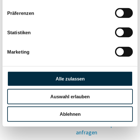
Vollständiges
Präferenzen
Wirtschaftlich
Unternehmensprofil
Berechtigten Pfad
anfragen
Statistiken
Marketing
Risikoinformationen
Alle zulassen
Vollständiges
PEP- und
Unternehmensprofil
Sanktionslistenstatus
anfragen
Auswahl erlauben
Ablehnen
Vollständiges
Insolvenzinformationen
Unternehmensprofil
anfragen