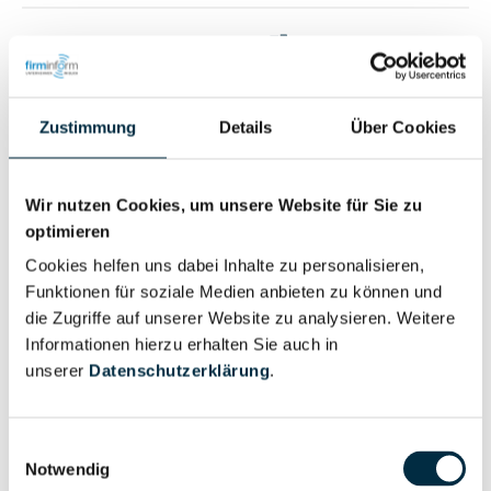
Vollständiges
Wirtschaftlich
Unternehmensprofil
Berechtigter
anfragen
Zustimmung
Details
Über Cookies
Eigentums- und Kontrollstruktur
Wir nutzen Cookies, um unsere Website für Sie zu
optimieren
Cookies helfen uns dabei Inhalte zu personalisieren,
Vollständiges
Funktionen für soziale Medien anbieten zu können und
Gesellschafterstruktur
Unternehmensprofil
die Zugriffe auf unserer Website zu analysieren. Weitere
anfragen
Informationen hierzu erhalten Sie auch in
unserer
Datenschutzerklärung
.
Vollständiges
Unternehmensnetzwerk
Unternehmensprofil
Einwilligungsauswahl
anfragen
Notwendig