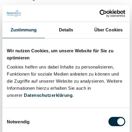
Zustimmung
Details
Über Cookies
Eigentums- und Kontrollstruktur
Wir nutzen Cookies, um unsere Website für Sie zu
optimieren
Vollständiges
Cookies helfen uns dabei Inhalte zu personalisieren,
Gesellschafterstruktur
Unternehmensprofil
Funktionen für soziale Medien anbieten zu können und
anfragen
die Zugriffe auf unserer Website zu analysieren. Weitere
Informationen hierzu erhalten Sie auch in
unserer
Datenschutzerklärung
.
Vollständiges
Unternehmensnetzwerk
Unternehmensprofil
anfragen
Einwilligungsauswahl
Notwendig