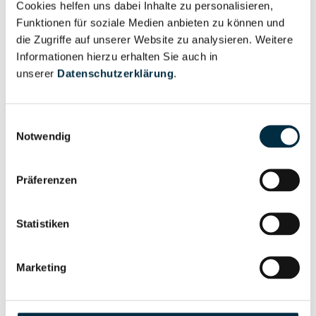
Cookies helfen uns dabei Inhalte zu personalisieren,
Vollständiges
Wirtschaftlich
Funktionen für soziale Medien anbieten zu können und
Unternehmensprofil
Berechtigter
die Zugriffe auf unserer Website zu analysieren. Weitere
anfragen
Informationen hierzu erhalten Sie auch in
unserer
Datenschutzerklärung
.
Eigentums- und Kontrollstruktur
Einwilligungsauswahl
Notwendig
Vollständiges
Gesellschafterstruktur
Präferenzen
Unternehmensprofil
anfragen
Statistiken
Vollständiges
Unternehmensnetzwerk
Unternehmensprofil
Marketing
anfragen