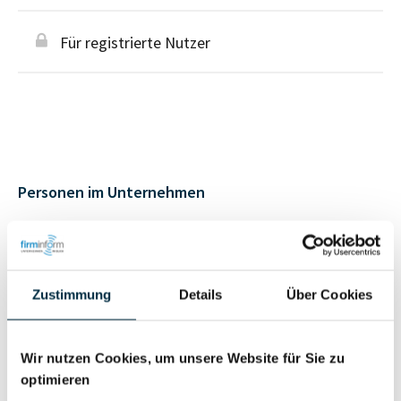
Für registrierte Nutzer
Personen im Unternehmen
Für registrierte
Geschäftsführer (2)
Nutzer
Zustimmung
Details
Über Cookies
Für registrierte
Prokurist (2)
Nutzer
Wir nutzen Cookies, um unsere Website für Sie zu
optimieren