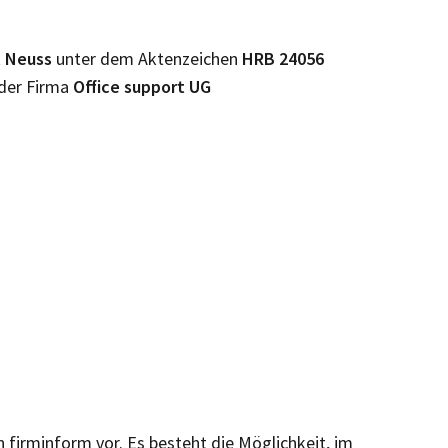
t
Neuss
unter dem Aktenzeichen
HRB
24056
 der Firma
Office support UG
n firminform vor. Es besteht die Möglichkeit, im