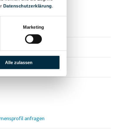
er
Datenschutzerklärung
.
mensprofil anfragen
Marketing
mensprofil anfragen
Alle zulassen
mensprofil anfragen
mensprofil anfragen