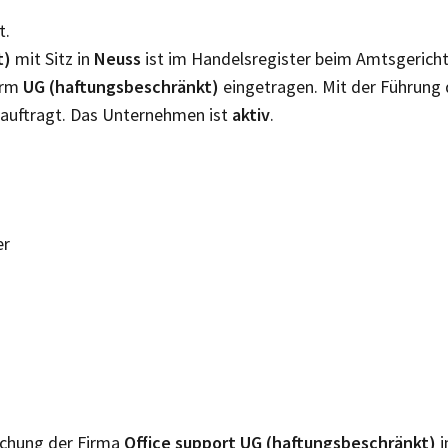
t.
t)
mit Sitz in
Neuss
ist im Handelsregister beim Amtsgerich
orm
UG (haftungsbeschränkt)
eingetragen. Mit der Führung
auftragt. Das Unternehmen ist
aktiv
.
er
lichung der Firma
Office support UG (haftungsbeschränkt)
i