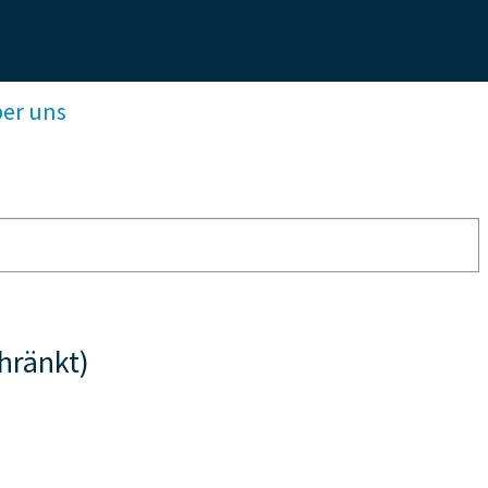
ber uns
hränkt)