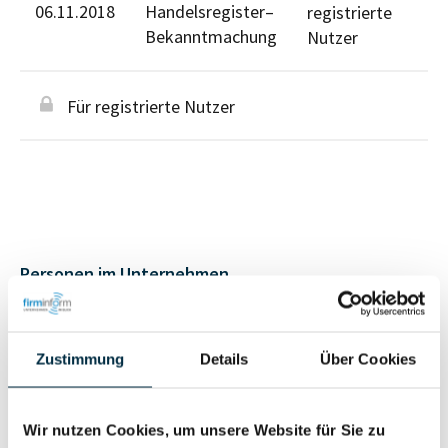
06.11.2018
Handelsregister–
registrierte
Bekanntmachung
Nutzer
Für registrierte Nutzer
Personen im Unternehmen
Für registrierte
Geschäftsführer (1)
Zustimmung
Details
Über Cookies
Nutzer
Wir nutzen Cookies, um unsere Website für Sie zu
Für registrierte
Prokurist (2)