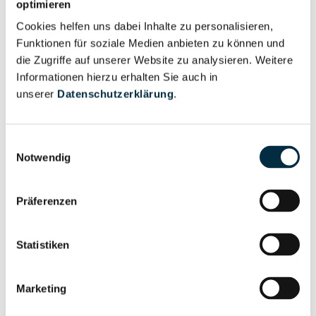
optimieren
Nutzer
Cookies helfen uns dabei Inhalte zu personalisieren,
Funktionen für soziale Medien anbieten zu können und
Vollständiges
die Zugriffe auf unserer Website zu analysieren. Weitere
Wirtschaftlich
Unternehmensprofil
Informationen hierzu erhalten Sie auch in
Berechtigter
anfragen
unserer
Datenschutzerklärung
.
Einwilligungsauswahl
Notwendig
Eigentums- und Kontrollstruktur
Präferenzen
Vollständiges
Gesellschafterstruktur
Unternehmensprofil
anfragen
Statistiken
Vollständiges
Marketing
Unternehmensnetzwerk
Unternehmensprofil