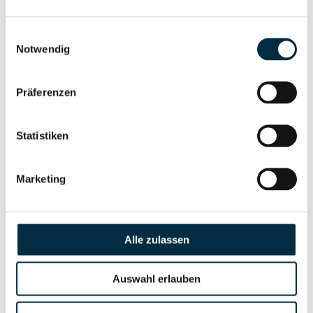
Gesellschafterstruktur
Unternehmensprofil
anfragen
Einwilligungsauswahl
Notwendig
Vollständiges
Unternehmensnetzwerk
Unternehmensprofil
Präferenzen
anfragen
Statistiken
Vollständiges
Wirtschaftlich
Unternehmensprofil
Marketing
Berechtigten Pfad
anfragen
Alle zulassen
Risikoinformationen
Auswahl erlauben
Vollständiges