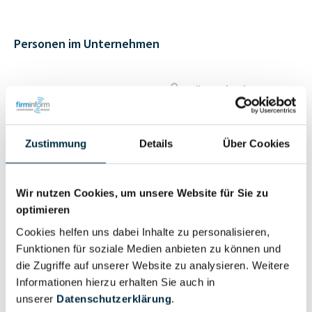
Personen im Unternehmen
Für registrierte
Geschäftsführer (2)
Nutzer
Zustimmung
Details
Über Cookies
Vollständiges
Wirtschaftlich
Unternehmensprofil
Berechtigter
anfragen
Wir nutzen Cookies, um unsere Website für Sie zu
optimieren
Cookies helfen uns dabei Inhalte zu personalisieren,
Funktionen für soziale Medien anbieten zu können und
Eigentums- und Kontrollstruktur
die Zugriffe auf unserer Website zu analysieren. Weitere
Informationen hierzu erhalten Sie auch in
unserer
Datenschutzerklärung
.
Vollständiges