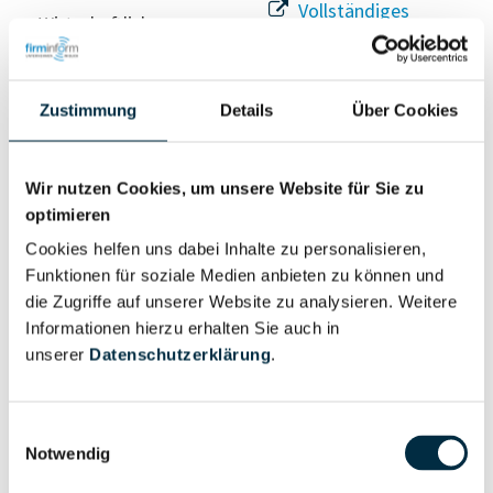
Vollständiges
Wirtschaftlich
Unternehmensprofil
Berechtigter
anfragen
Zustimmung
Details
Über Cookies
Eigentums- und Kontrollstruktur
Wir nutzen Cookies, um unsere Website für Sie zu
optimieren
Vollständiges
Cookies helfen uns dabei Inhalte zu personalisieren,
Gesellschafterstruktur
Unternehmensprofil
Funktionen für soziale Medien anbieten zu können und
anfragen
die Zugriffe auf unserer Website zu analysieren. Weitere
Informationen hierzu erhalten Sie auch in
unserer
Datenschutzerklärung
.
Vollständiges
Unternehmensnetzwerk
Unternehmensprofil
anfragen
Einwilligungsauswahl
Notwendig