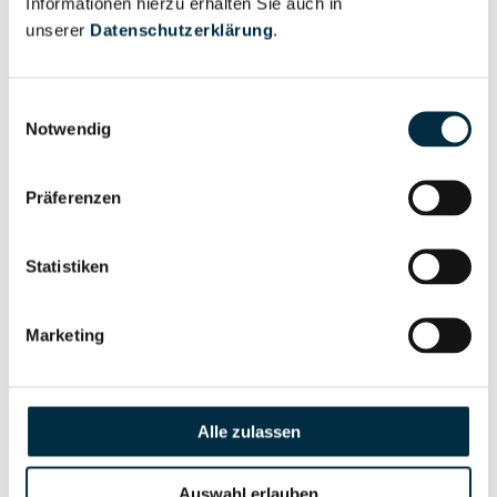
Informationen hierzu erhalten Sie auch in
Eigentums- und Kontrollstruktur
unserer
Datenschutzerklärung
.
Vollständiges
Einwilligungsauswahl
Gesellschafterstruktur
Unternehmensprofil
Notwendig
anfragen
Präferenzen
Vollständiges
Unternehmensnetzwerk
Unternehmensprofil
Statistiken
anfragen
Marketing
Vollständiges
Wirtschaftlich
Unternehmensprofil
Berechtigten Pfad
anfragen
Alle zulassen
Auswahl erlauben