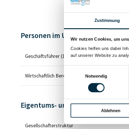
Zustimmung
Personen im Unternehmen
Wir nutzen Cookies, um unse
Cookies helfen uns dabei Inh
Geschäftsführer (1)
auf unserer Website zu analy
Einwilligungsauswahl
Wirtschaftlich Berechtigter
Notwendig
Eigentums- und Kontrollstruktur
Ablehnen
Gesellschafterstruktur