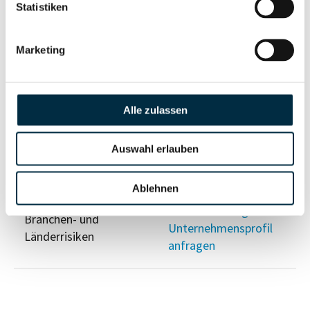
Risikoinformationen
Statistiken
Vollständiges
Marketing
PEP- und
Unternehmensprofil
Sanktionslistenstatus
anfragen
Alle zulassen
Vollständiges
Insolvenzinformationen
Unternehmensprofil
Auswahl erlauben
anfragen
Ablehnen
Vollständiges
Branchen- und
Unternehmensprofil
Länderrisiken
anfragen