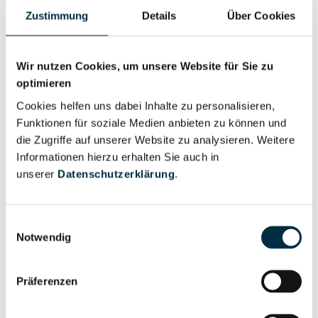
Eigentums- und Kontrollstruktur
Zustimmung
Details
Über Cookies
Vollständiges
Gesellschafterstruktur
Unternehmensprofil
Wir nutzen Cookies, um unsere Website für Sie zu
anfragen
optimieren
Cookies helfen uns dabei Inhalte zu personalisieren,
Funktionen für soziale Medien anbieten zu können und
Vollständiges
die Zugriffe auf unserer Website zu analysieren. Weitere
Unternehmensnetzwerk
Unternehmensprofil
Informationen hierzu erhalten Sie auch in
anfragen
unserer
Datenschutzerklärung
.
Vollständiges
Wirtschaftlich
Einwilligungsauswahl
Unternehmensprofil
Notwendig
Berechtigten Pfad
anfragen
Präferenzen