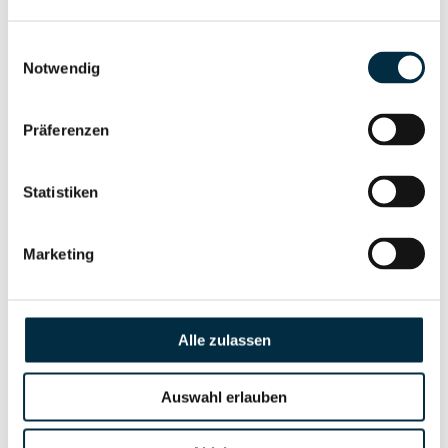
Gesellschafterstruktur
Unternehmensprofil
anfragen
Einwilligungsauswahl
Notwendig
Vollständiges
Unternehmensnetzwerk
Unternehmensprofil
Präferenzen
anfragen
Statistiken
Vollständiges
Wirtschaftlich
Unternehmensprofil
Berechtigten Pfad
Marketing
anfragen
Alle zulassen
Risikoinformationen
Auswahl erlauben
Vollständiges
PEP- und