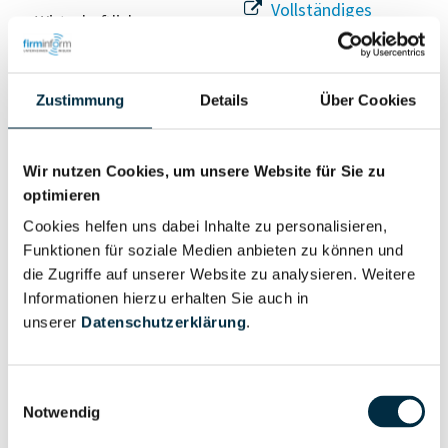
Vollständiges
Wirtschaftlich
Unternehmensprofil
Berechtigter
anfragen
Zustimmung
Details
Über Cookies
Eigentums- und Kontrollstruktur
Wir nutzen Cookies, um unsere Website für Sie zu
optimieren
Vollständiges
Cookies helfen uns dabei Inhalte zu personalisieren,
Gesellschafterstruktur
Unternehmensprofil
Funktionen für soziale Medien anbieten zu können und
anfragen
die Zugriffe auf unserer Website zu analysieren. Weitere
Informationen hierzu erhalten Sie auch in
unserer
Datenschutzerklärung
.
Vollständiges
Unternehmensnetzwerk
Unternehmensprofil
anfragen
Einwilligungsauswahl
Notwendig