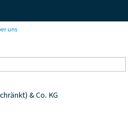
ber uns
chränkt) & Co. KG