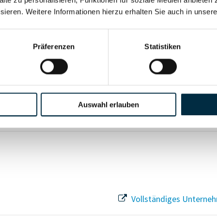
alte zu personalisieren, Funktionen für soziale Medien anbieten 
sieren. Weitere Informationen hierzu erhalten Sie auch in unser
Präferenzen
Statistiken
Vollständiges Unterneh
Vollständiges Unterneh
Auswahl erlauben
Vollständiges Unterneh
Vollständiges Unterneh