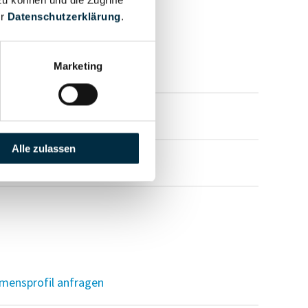
zu können und die Zugriffe
er
Datenschutzerklärung
.
Marketing
mensprofil anfragen
mensprofil anfragen
Alle zulassen
mensprofil anfragen
mensprofil anfragen