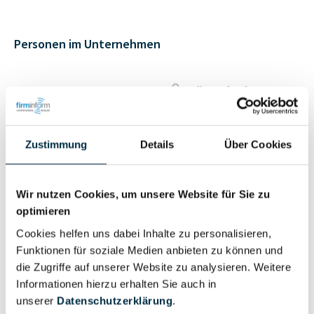
Personen im Unternehmen
Für registrierte
Geschäftsführer (1)
Nutzer
Zustimmung
Details
Über Cookies
Vollständiges
Wirtschaftlich
Unternehmensprofil
Berechtigter
anfragen
Wir nutzen Cookies, um unsere Website für Sie zu
optimieren
Cookies helfen uns dabei Inhalte zu personalisieren,
Funktionen für soziale Medien anbieten zu können und
Eigentums- und Kontrollstruktur
die Zugriffe auf unserer Website zu analysieren. Weitere
Informationen hierzu erhalten Sie auch in
unserer
Datenschutzerklärung
.
Vollständiges