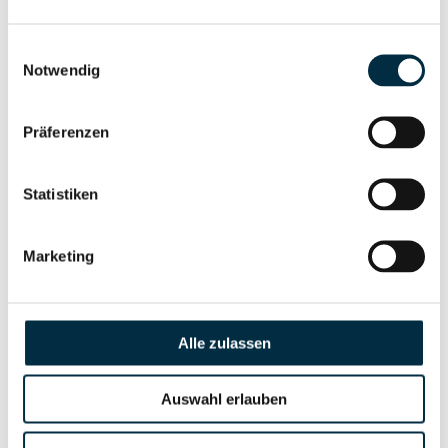
Gesellschafterstruktur
Unternehmensprofil
anfragen
Einwilligungsauswahl
Notwendig
Vollständiges
Unternehmensnetzwerk
Unternehmensprofil
Präferenzen
anfragen
Statistiken
Vollständiges
Wirtschaftlich
Unternehmensprofil
Marketing
Berechtigten Pfad
anfragen
Alle zulassen
Risikoinformationen
Auswahl erlauben
Vollständiges