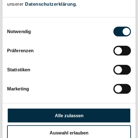
unserer
Datenschutzerklärung
.
Vollständiges
Gesellschafterstruktur
Unternehmensprofil
Einwilligungsauswahl
anfragen
Notwendig
Präferenzen
Vollständiges
Unternehmensnetzwerk
Unternehmensprofil
anfragen
Statistiken
Vollständiges
Marketing
Wirtschaftlich
Unternehmensprofil
Berechtigten Pfad
anfragen
Alle zulassen
Auswahl erlauben
Risikoinformationen