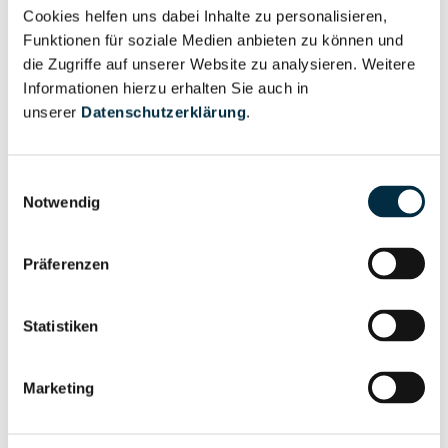
Cookies helfen uns dabei Inhalte zu personalisieren,
Vollständiges
Funktionen für soziale Medien anbieten zu können und
Wirtschaftlich
Unternehmensprofil
die Zugriffe auf unserer Website zu analysieren. Weitere
Berechtigter
anfragen
Informationen hierzu erhalten Sie auch in
unserer
Datenschutzerklärung
.
Einwilligungsauswahl
Eigentums- und Kontrollstruktur
Notwendig
Vollständiges
Präferenzen
Gesellschafterstruktur
Unternehmensprofil
anfragen
Statistiken
Vollständiges
Marketing
Unternehmensnetzwerk
Unternehmensprofil
anfragen