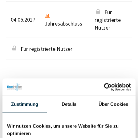
Für
04.05.2017
registrierte
Jahresabschluss
Nutzer
Für registrierte Nutzer
Personen im Unternehmen
Zustimmung
Details
Über Cookies
Für registrierte
Geschäftsführer (1)
Wir nutzen Cookies, um unsere Website für Sie zu
Nutzer
optimieren