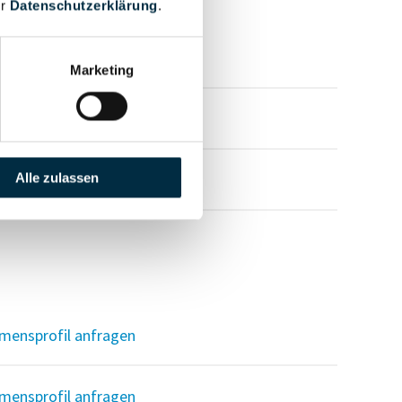
er
Datenschutzerklärung
.
mensprofil anfragen
Marketing
mensprofil anfragen
mensprofil anfragen
Alle zulassen
mensprofil anfragen
mensprofil anfragen