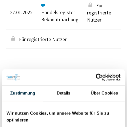
Für
27.01.2022
Handelsregister–
registrierte
Bekanntmachung
Nutzer
Für registrierte Nutzer
Personen im Unternehmen
Zustimmung
Details
Über Cookies
Für registrierte
Inhaber (1)
Nutzer
Wir nutzen Cookies, um unsere Website für Sie zu
optimieren