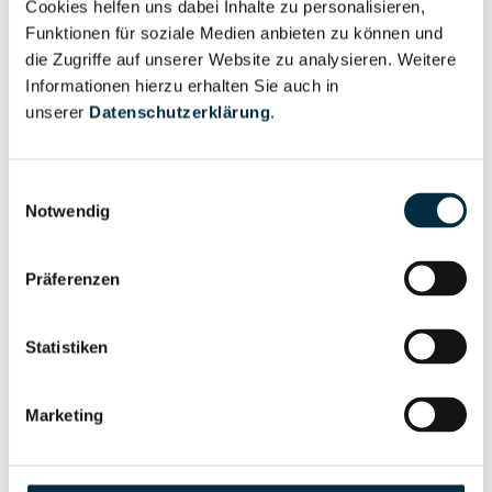
Cookies helfen uns dabei Inhalte zu personalisieren,
Vollständiges
Wirtschaftlich
Funktionen für soziale Medien anbieten zu können und
Unternehmensprofil
Berechtigter
die Zugriffe auf unserer Website zu analysieren. Weitere
anfragen
Informationen hierzu erhalten Sie auch in
unserer
Datenschutzerklärung
.
Eigentums- und Kontrollstruktur
Einwilligungsauswahl
Notwendig
Vollständiges
Gesellschafterstruktur
Unternehmensprofil
Präferenzen
anfragen
Statistiken
Vollständiges
Unternehmensnetzwerk
Unternehmensprofil
Marketing
anfragen