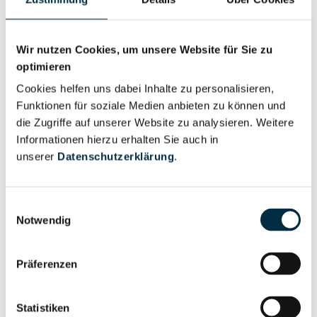
Wir nutzen Cookies, um unsere Website für Sie zu
Personen im Unternehmen
optimieren
Cookies helfen uns dabei Inhalte zu personalisieren,
Funktionen für soziale Medien anbieten zu können und
Für registrierte
Geschäftsführer (1)
die Zugriffe auf unserer Website zu analysieren. Weitere
Nutzer
Informationen hierzu erhalten Sie auch in
unserer
Datenschutzerklärung
.
Vollständiges
Wirtschaftlich
Unternehmensprofil
Berechtigter
Einwilligungsauswahl
anfragen
Notwendig
Präferenzen
Eigentums- und Kontrollstruktur
Statistiken