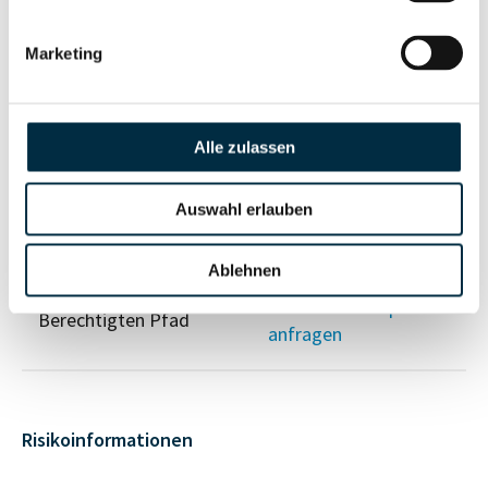
Vollständiges
Gesellschafterstruktur
Unternehmensprofil
Marketing
anfragen
Alle zulassen
Vollständiges
Unternehmensnetzwerk
Unternehmensprofil
anfragen
Auswahl erlauben
Ablehnen
Vollständiges
Wirtschaftlich
Unternehmensprofil
Berechtigten Pfad
anfragen
Risikoinformationen