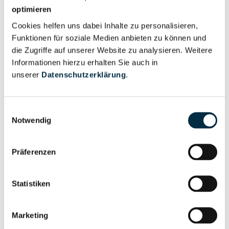
Für registrierte
optimieren
Geschäftsführer (2)
Nutzer
Cookies helfen uns dabei Inhalte zu personalisieren,
Funktionen für soziale Medien anbieten zu können und
die Zugriffe auf unserer Website zu analysieren. Weitere
Vollständiges
Wirtschaftlich
Informationen hierzu erhalten Sie auch in
Unternehmensprofil
Berechtigter
unserer
Datenschutzerklärung
.
anfragen
Einwilligungsauswahl
Notwendig
Eigentums- und Kontrollstruktur
Präferenzen
Vollständiges
Gesellschafterstruktur
Unternehmensprofil
Statistiken
anfragen
Marketing
Vollständiges