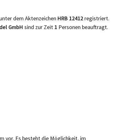
unter dem Aktenzeichen
HRB
12412
registriert.
ndel GmbH
sind zur Zeit
1
Personen beauftragt.
rm vor. Es besteht die Möglichkeit, im