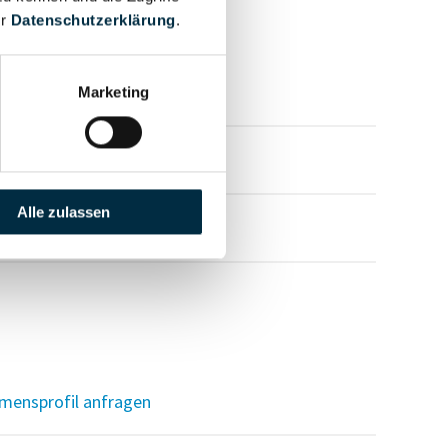
er
Datenschutzerklärung
.
mensprofil anfragen
Marketing
mensprofil anfragen
Alle zulassen
mensprofil anfragen
mensprofil anfragen