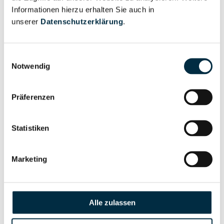
Informationen hierzu erhalten Sie auch in
Eigentums- und Kontrollstruktur
unserer
Datenschutzerklärung
.
Vollständiges
Einwilligungsauswahl
Notwendig
Gesellschafterstruktur
Unternehmensprofil
anfragen
Präferenzen
Vollständiges
Unternehmensnetzwerk
Unternehmensprofil
Statistiken
anfragen
Marketing
Vollständiges
Wirtschaftlich
Unternehmensprofil
Berechtigten Pfad
anfragen
Alle zulassen