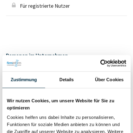
Für registrierte Nutzer
Personen im Unternehmen
Für registrierte
Geschäftsführer (1)
Zustimmung
Details
Über Cookies
Nutzer
Wir nutzen Cookies, um unsere Website für Sie zu
Vollständiges
Wirtschaftlich
optimieren
Unternehmensprofil
Berechtigter
anfragen
Cookies helfen uns dabei Inhalte zu personalisieren,
Funktionen für soziale Medien anbieten zu können und
die Zugriffe auf unserer Website zu analysieren. Weitere