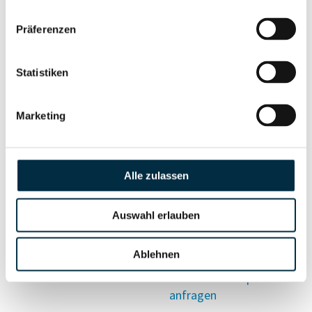
Vollständiges
Präferenzen
Wirtschaftlich
Unternehmensprofil
Berechtigten Pfad
anfragen
Statistiken
Marketing
Risikoinformationen
Alle zulassen
Vollständiges
PEP- und
Unternehmensprofil
Sanktionslistenstatus
anfragen
Auswahl erlauben
Ablehnen
Vollständiges
Insolvenzinformationen
Unternehmensprofil
anfragen