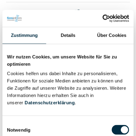
Vollständiges
Wirtschaftlich
Unternehmensprofil
Berechtigter
anfragen
Zustimmung
Details
Über Cookies
Eigentums- und Kontrollstruktur
Wir nutzen Cookies, um unsere Website für Sie zu
optimieren
Cookies helfen uns dabei Inhalte zu personalisieren,
Vollständiges
Funktionen für soziale Medien anbieten zu können und
Gesellschafterstruktur
Unternehmensprofil
die Zugriffe auf unserer Website zu analysieren. Weitere
anfragen
Informationen hierzu erhalten Sie auch in
unserer
Datenschutzerklärung
.
Vollständiges
Unternehmensnetzwerk
Unternehmensprofil
Einwilligungsauswahl
anfragen
Notwendig