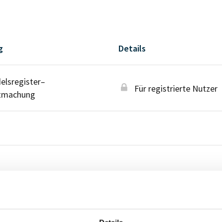
g
Details
lsregister–
Für registrierte Nutzer
tmachung