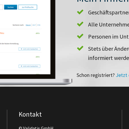
Geschäftspartn
Alle Unternehme
Personen im Un
Stets über Ände
informiert werd
Schon registriert?
Jetzt
Kontakt
© Validatis GmbH