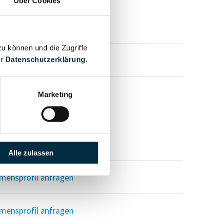
Über Cookies
zu können und die Zugriffe
mensprofil anfragen
er
Datenschutzerklärung
.
Marketing
mensprofil anfragen
Alle zulassen
mensprofil anfragen
mensprofil anfragen