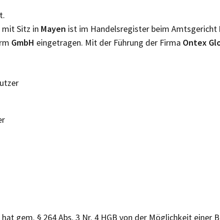
t.
mit Sitz in
Mayen
ist im Handelsregister beim Amtsgericht
orm
GmbH
eingetragen. Mit der Führung der Firma
Ontex Gl
Nutzer
er
H
hat gem. § 264 Abs. 3 Nr. 4 HGB von der Möglichkeit einer B