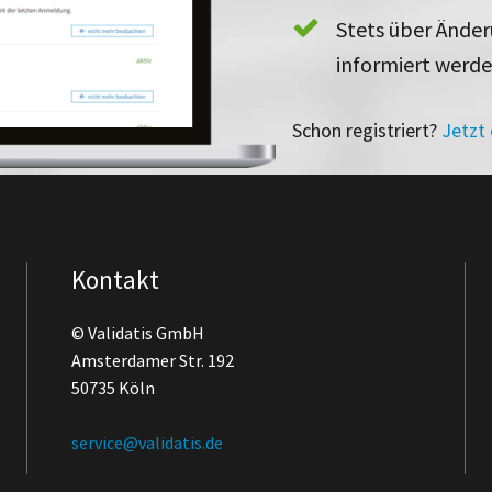
Stets über Ände
informiert werd
Schon registriert?
Jetzt
Kontakt
© Validatis GmbH
Amsterdamer Str. 192
50735 Köln
service@validatis.de