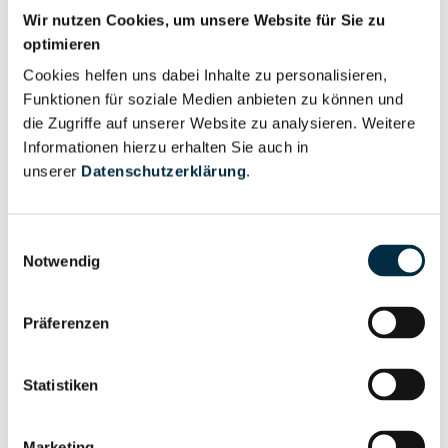
Wir nutzen Cookies, um unsere Website für Sie zu
optimieren
Für registrierte
Geschäftsführer (3)
Cookies helfen uns dabei Inhalte zu personalisieren,
Nutzer
Funktionen für soziale Medien anbieten zu können und
die Zugriffe auf unserer Website zu analysieren. Weitere
Informationen hierzu erhalten Sie auch in
Vollständiges
Wirtschaftlich
unserer
Datenschutzerklärung
.
Unternehmensprofil
Berechtigter
anfragen
Einwilligungsauswahl
Notwendig
Eigentums- und Kontrollstruktur
Präferenzen
Vollständiges
Statistiken
Gesellschafterstruktur
Unternehmensprofil
anfragen
Marketing