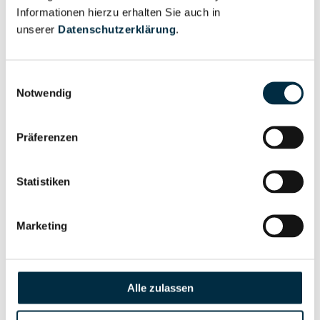
Informationen hierzu erhalten Sie auch in
Eigentums- und Kontrollstruktur
unserer
Datenschutzerklärung
.
Vollständiges
Einwilligungsauswahl
Gesellschafterstruktur
Unternehmensprofil
Notwendig
anfragen
Präferenzen
Vollständiges
Unternehmensnetzwerk
Unternehmensprofil
Statistiken
anfragen
Marketing
Vollständiges
Wirtschaftlich
Unternehmensprofil
Berechtigten Pfad
anfragen
Alle zulassen