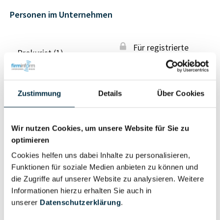
Personen im Unternehmen
Für registrierte
Prokurist (1)
Nutzer
Vollständiges
Zustimmung
Details
Über Cookies
Wirtschaftlich
Unternehmensprofil
Berechtigter
anfragen
Wir nutzen Cookies, um unsere Website für Sie zu
optimieren
Cookies helfen uns dabei Inhalte zu personalisieren,
Eigentums- und Kontrollstruktur
Funktionen für soziale Medien anbieten zu können und
die Zugriffe auf unserer Website zu analysieren. Weitere
Informationen hierzu erhalten Sie auch in
Vollständiges
unserer
Datenschutzerklärung
.
Gesellschafterstruktur
Unternehmensprofil