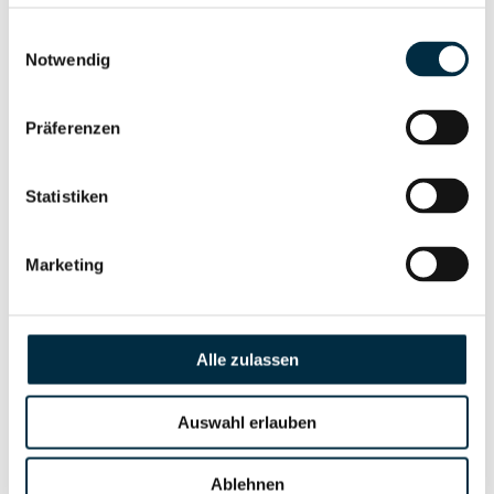
anfragen
Einwilligungsauswahl
Notwendig
Vollständiges
Unternehmensnetzwerk
Unternehmensprofil
Präferenzen
anfragen
Statistiken
Vollständiges
Wirtschaftlich
Unternehmensprofil
Berechtigten Pfad
anfragen
Marketing
Alle zulassen
Risikoinformationen
Auswahl erlauben
Vollständiges
PEP- und
Unternehmensprofil
Sanktionslistenstatus
Ablehnen