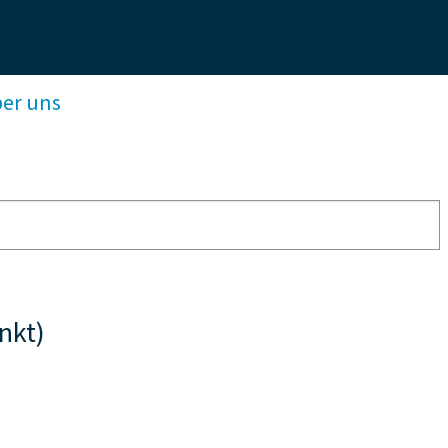
ber uns
nkt)