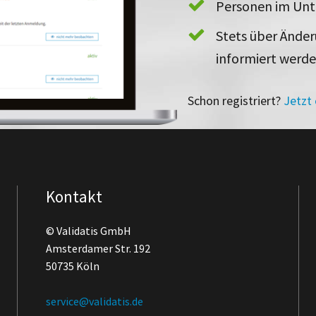
Personen im Un
Stets über Ände
informiert werd
Schon registriert?
Jetzt
Kontakt
© Validatis GmbH
Amsterdamer Str. 192
50735 Köln
service@validatis.de