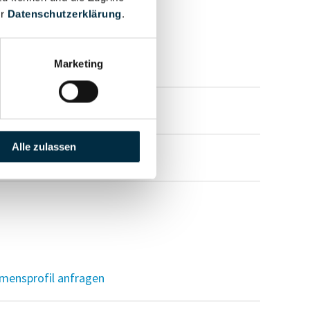
er
Datenschutzerklärung
.
mensprofil anfragen
Marketing
mensprofil anfragen
Alle zulassen
mensprofil anfragen
mensprofil anfragen