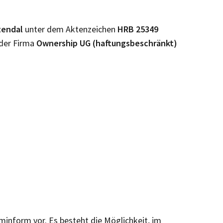
tendal
unter dem Aktenzeichen
HRB
25349
 der Firma
Ownership UG (haftungsbeschränkt)
rminform vor. Es besteht die Möglichkeit, im