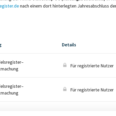
gister.de
nach einem dort hinterlegten Jahresabschluss de
g
Details
lsregister–
Für registrierte Nutzer
tmachung
lsregister–
Für registrierte Nutzer
tmachung