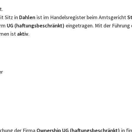
t.
t Sitz in
Dahlen
ist im Handelsregister beim Amtsgericht
S
orm
UG (haftungsbeschränkt)
eingetragen. Mit der Führung
hmen ist
aktiv
.
er
lichung der Firma
Ownership UG (haftungsbeschränkt)
in fi