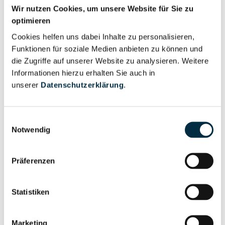
Wir nutzen Cookies, um unsere Website für Sie zu
Vollständiges
optimieren
Unternehmensnetzwerk
Unternehmensprofil
Cookies helfen uns dabei Inhalte zu personalisieren,
anfragen
Funktionen für soziale Medien anbieten zu können und
die Zugriffe auf unserer Website zu analysieren. Weitere
Informationen hierzu erhalten Sie auch in
Vollständiges
Wirtschaftlich
unserer
Datenschutzerklärung
.
Unternehmensprofil
Berechtigten Pfad
anfragen
Einwilligungsauswahl
Notwendig
Risikoinformationen
Präferenzen
Vollständiges
PEP- und
Statistiken
Unternehmensprofil
Sanktionslistenstatus
anfragen
Marketing