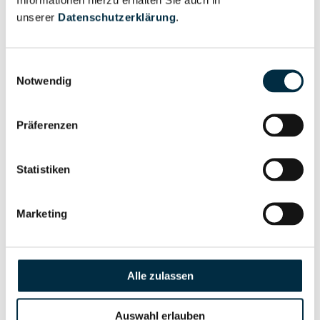
Eigentums- und Kontrollstruktur
unserer
Datenschutzerklärung
.
Vollständiges
Einwilligungsauswahl
Gesellschafterstruktur
Unternehmensprofil
Notwendig
anfragen
Präferenzen
Vollständiges
Unternehmensnetzwerk
Unternehmensprofil
Statistiken
anfragen
Marketing
Vollständiges
Wirtschaftlich
Unternehmensprofil
Berechtigten Pfad
anfragen
Alle zulassen
Auswahl erlauben