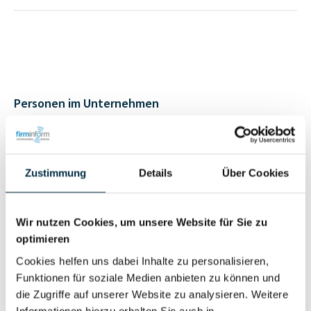
Personen im Unternehmen
Für registrierte
Liquidator (1)
Nutzer
Zustimmung
Details
Über Cookies
Vollständiges
Wirtschaftlich
Wir nutzen Cookies, um unsere Website für Sie zu
Unternehmensprofil
Berechtigter
optimieren
anfragen
Cookies helfen uns dabei Inhalte zu personalisieren,
Funktionen für soziale Medien anbieten zu können und
die Zugriffe auf unserer Website zu analysieren. Weitere
Informationen hierzu erhalten Sie auch in