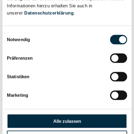
Informationen hierzu erhalten Sie auch in
Eigentums- und Kontrollstruktur
unserer
Datenschutzerklärung
.
Vollständiges
Einwilligungsauswahl
Notwendig
Gesellschafterstruktur
Unternehmensprofil
anfragen
Präferenzen
Vollständiges
Unternehmensnetzwerk
Unternehmensprofil
Statistiken
anfragen
Marketing
Vollständiges
Wirtschaftlich
Unternehmensprofil
Berechtigten Pfad
anfragen
Alle zulassen