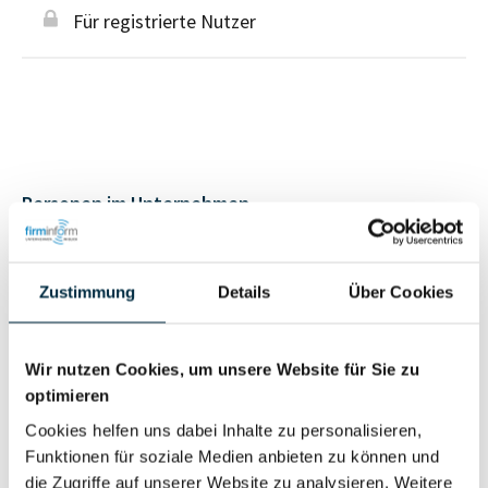
Für registrierte Nutzer
Personen im Unternehmen
Für registrierte
Geschäftsführer (1)
Zustimmung
Details
Über Cookies
Nutzer
Wir nutzen Cookies, um unsere Website für Sie zu
Vollständiges
Wirtschaftlich
optimieren
Unternehmensprofil
Berechtigter
anfragen
Cookies helfen uns dabei Inhalte zu personalisieren,
Funktionen für soziale Medien anbieten zu können und
die Zugriffe auf unserer Website zu analysieren. Weitere