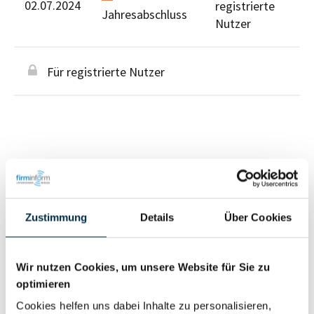
02.07.2024
registrierte
Jahresabschluss
Nutzer
Für registrierte Nutzer
Personen im Unternehmen
Zustimmung
Details
Über Cookies
Für registrierte
Geschäftsführer (1)
Nutzer
Wir nutzen Cookies, um unsere Website für Sie zu
optimieren
Vollständiges
Cookies helfen uns dabei Inhalte zu personalisieren,
Wirtschaftlich