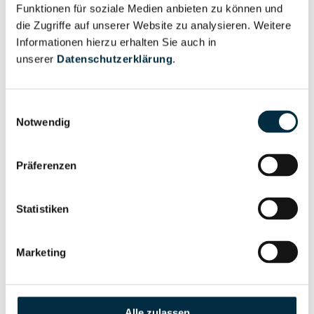
Unternehmensprofil
Funktionen für soziale Medien anbieten zu können und
Berechtigter
anfragen
die Zugriffe auf unserer Website zu analysieren. Weitere
Informationen hierzu erhalten Sie auch in
unserer
Datenschutzerklärung
.
Eigentums- und Kontrollstruktur
Einwilligungsauswahl
Notwendig
Vollständiges
Gesellschafterstruktur
Unternehmensprofil
Präferenzen
anfragen
Statistiken
Vollständiges
Unternehmensnetzwerk
Unternehmensprofil
Marketing
anfragen
Vollständiges
Wirtschaftlich
Alle zulassen