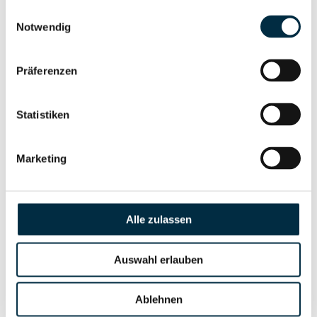
Einwilligungsauswahl
Notwendig
Vollständiges
Unternehmensnetzwerk
Unternehmensprofil
anfragen
Präferenzen
Vollständiges
Statistiken
Wirtschaftlich
Unternehmensprofil
Berechtigten Pfad
anfragen
Marketing
Risikoinformationen
Alle zulassen
Auswahl erlauben
Vollständiges
PEP- und
Unternehmensprofil
Sanktionslistenstatus
anfragen
Ablehnen