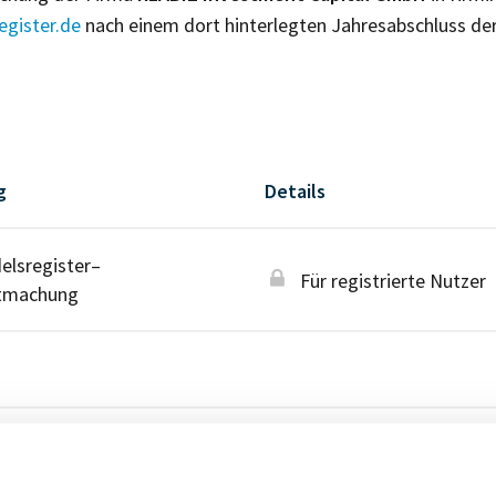
gister.de
nach einem dort hinterlegten Jahresabschluss de
g
Details
lsregister–
Für registrierte Nutzer
tmachung