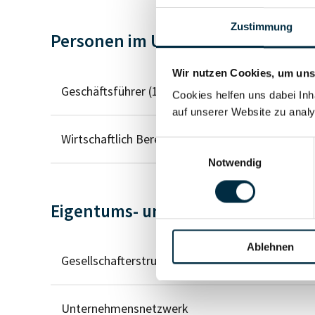
Zustimmung
Personen im Unternehmen
Wir nutzen Cookies, um unse
Geschäftsführer (1)
Cookies helfen uns dabei Inh
auf unserer Website zu analy
Wirtschaftlich Berechtigter
Einwilligungsauswahl
Notwendig
Eigentums- und Kontrollstruktur
Ablehnen
Gesellschafterstruktur
Unternehmensnetzwerk