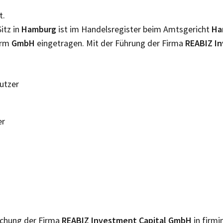
t.
itz in
Hamburg
ist im Handelsregister beim Amtsgericht
Ha
orm
GmbH
eingetragen. Mit der Führung der Firma
REABIZ I
Nutzer
er
lichung der Firma
REABIZ Investment Capital GmbH
in firmi